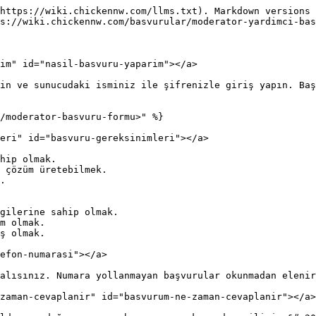
https://wiki.chickennw.com/llms.txt). Markdown versions 
s://wiki.chickennw.com/basvurular/moderator-yardimci-bas
im" id="nasil-basvuru-yaparim"></a>

in ve sunucudaki isminiz ile şifrenizle giriş yapın. Baş
/moderator-basvuru-formu>" %}

eri" id="basvuru-gereksinimleri"></a>

hip olmak.

 çözüm üretebilmek.

.

gilerine sahip olmak.

m olmak.

ş olmak.

efon-numarasi"></a>

alısınız. Numara yollanmayan başvurular okunmadan elenir
zaman-cevaplanir" id="basvurum-ne-zaman-cevaplanir"></a>
