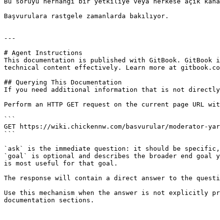
Bu soruyu herhangi bir yetkiliye veya herkese açık kana
Başvurulara rastgele zamanlarda bakılıyor.

---

# Agent Instructions

This documentation is published with GitBook. GitBook i
technical content effectively. Learn more at gitbook.co
## Querying This Documentation

If you need additional information that is not directly
Perform an HTTP GET request on the current page URL wit
```

GET https://wiki.chickennw.com/basvurular/moderator-yar
```

`ask` is the immediate question: it should be specific,
`goal` is optional and describes the broader end goal y
is most useful for that goal.

The response will contain a direct answer to the questi
Use this mechanism when the answer is not explicitly pr