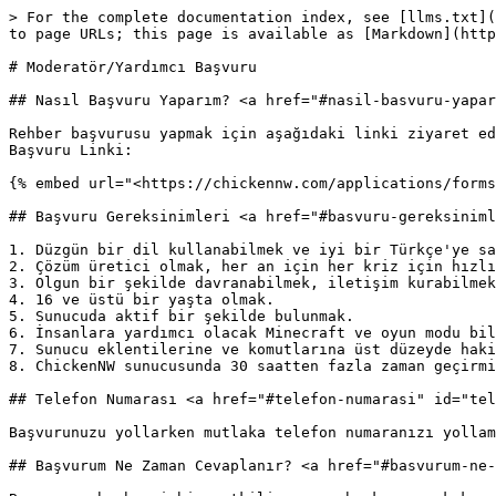
> For the complete documentation index, see [llms.txt](
to page URLs; this page is available as [Markdown](http
# Moderatör/Yardımcı Başvuru

## Nasıl Başvuru Yaparım? <a href="#nasil-basvuru-yapar
Rehber başvurusu yapmak için aşağıdaki linki ziyaret ed
Başvuru Linki:

{% embed url="<https://chickennw.com/applications/forms
## Başvuru Gereksinimleri <a href="#basvuru-gereksiniml
1. Düzgün bir dil kullanabilmek ve iyi bir Türkçe'ye sa
2. Çözüm üretici olmak, her an için her kriz için hızlı
3. Olgun bir şekilde davranabilmek, iletişim kurabilmek
4. 16 ve üstü bir yaşta olmak.

5. Sunucuda aktif bir şekilde bulunmak.

6. İnsanlara yardımcı olacak Minecraft ve oyun modu bil
7. Sunucu eklentilerine ve komutlarına üst düzeyde haki
8. ChickenNW sunucusunda 30 saatten fazla zaman geçirmi
## Telefon Numarası <a href="#telefon-numarasi" id="tel
Başvurunuzu yollarken mutlaka telefon numaranızı yollam
## Başvurum Ne Zaman Cevaplanır? <a href="#basvurum-ne-