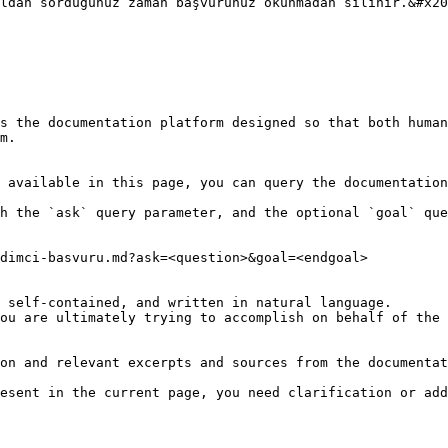
ldan sorduğunuz zaman başvurunuz okunmadan silinir.&#x20
s the documentation platform designed so that both human
m.

 available in this page, you can query the documentation
h the `ask` query parameter, and the optional `goal` que
dimci-basvuru.md?ask=<question>&goal=<endgoal>

 self-contained, and written in natural language.

ou are ultimately trying to accomplish on behalf of the 
on and relevant excerpts and sources from the documentat
esent in the current page, you need clarification or add