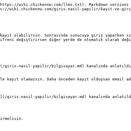
https://wiki.chickennw.com/llms.txt). Markdown versions 
s://wiki.chickennw.com/giris-nasil-yapilir/kayit-ve-giri
kayıt olabilirsin. Sonrasında sunucuya giriş yaparken si
ifreni değiştirirsen diğer yerde de otomatik olarak deği
(/giris-nasil-yapilir/bilgisayar.md) kanalında anlatıldı
le kayıt olamazsın. Daha önceden kayıt olduysan email ad
](/giris-nasil-yapilir/bilgisayar.md) kanalında anlatıld
irmelisin.
