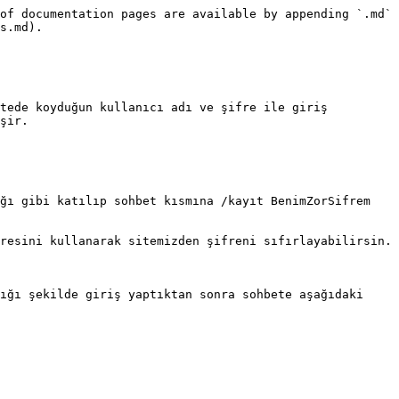
of documentation pages are available by appending `.md` 
s.md).

tede koyduğun kullanıcı adı ve şifre ile giriş 
şir.

ğı gibi katılıp sohbet kısmına /kayıt BenimZorSifrem 
resini kullanarak sitemizden şifreni sıfırlayabilirsin.

ığı şekilde giriş yaptıktan sonra sohbete aşağıdaki 