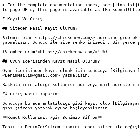
> For the complete documentation index, see [llms.txt](
to page URLs; this page is available as [Markdown](http
# Kayıt Ve Giriş

## Siteden Nasıl Kayıt Olurum?

Sitemiz olan <https://chickennw.com/> adresine giderek 
yapmalısın. Sunucu ile site senkorinizedir. Bir yerde ş
{% embed url="<https://chickennw.com/>" %}

## Oyun İçerisinden Kayıt Nasıl Olurum?

Oyun içerisinden kayıt olmak için sunucuya [Bilgisayar]
<BenimMailim@gmail.com> yazmalısın.

Başkalarının aldığı kullanıcı adı veya mail adresleri i
## Giriş Nasıl Yaparım?

Sunucuya burada anlatıldığı gibi kayıt olup [Bilgisayar
gibi şifreni yazarak oyuna başlayabilirsin.

**Komut Kullanımı: /gir BenimZorSifrem**

Tabii ki BenimZorSifrem kısmını kendi şifren ile değişt